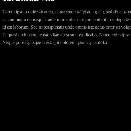
Lorem ipsum dolor sit amet, consectetur adipisicing elit, sed do eiusm
ea commodo consequat. aute irure dolor in reprehenderit in voluptate ve
id est laborum. Sed ut perspiciatis unde omnis iste natus error sit v
Et quasi architecto beatae vitae dicta sunt explicabo. Nemo enim ipsam
Neque porro quisquam est, qui dolorem ipsum quia dolor.
Date:
23. März 2020
Writers:
Waylon Dalton, Justine Henderson.
Director:
Jonathon Sheppard
Starring: