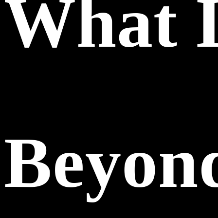
What 
Beyon