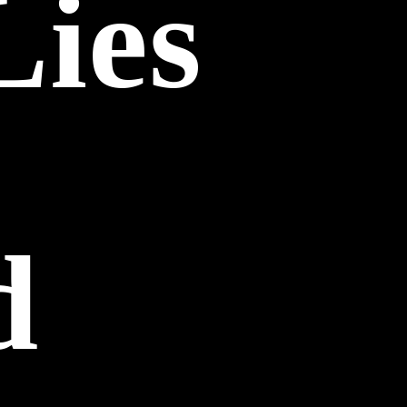
Lies
d