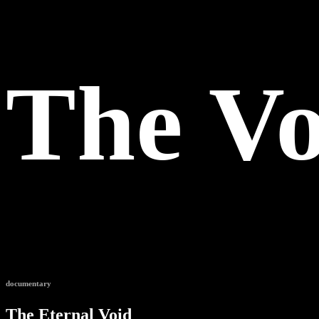
The Vo
documentary
The Eternal Void