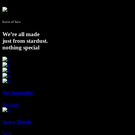
Randy Sanders, Miley Porter, Isabelle Mcride, Isabelle Uride, Leon 
learn of how
We’re all made
just from stardust.
nothing
special
Not Impossible
Previous
Hueco Mundo
Next